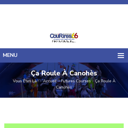
CouRires 66
06 61 57 21 72
courires66@gmail.com
Ça Roule À Canohès
Vous Êtes Là !
Accueil
Futures Courses
Ça Roule À
Canohès