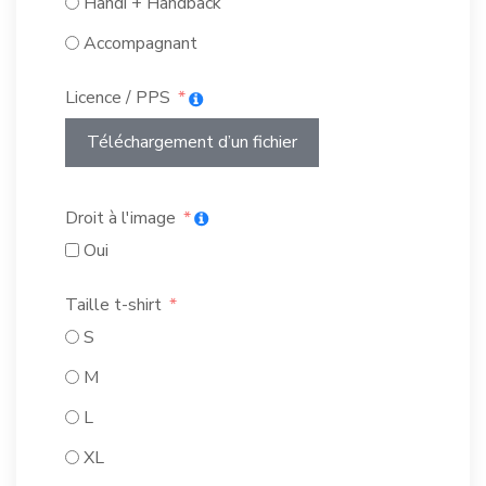
Handi + Handback
Accompagnant
Licence / PPS
Téléchargement d’un fichier
Droit à l'image
Oui
Taille t-shirt
S
M
L
XL