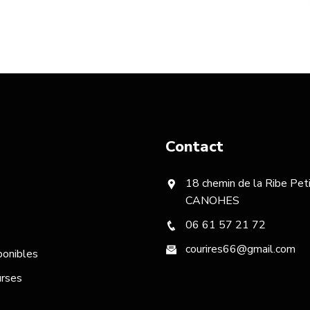
Contact
18 chemin de la Ribe Pe
CANOHES
06 61 57 21 72
courires66@gmail.com
ponibles
urses