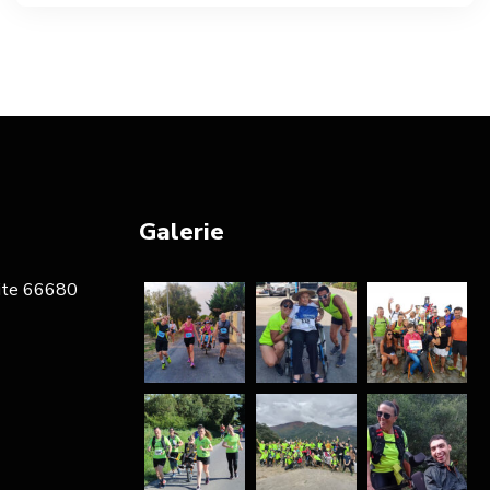
Galerie
tite 66680